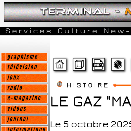
Services
Culture
New-
graphisme
télévision
jeux
HISTOIRE
radio
LE GAZ "MA
e-magazine
vidéos
journal
Le 5 octobre 2025
informatique