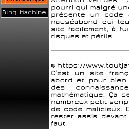
Attention verrues ! 
pourri qui malgré u
Blog-Machine
présente un code 
nauséabond qui leur
site facilement, à f
risques et périls
https://www.toutja
C’est un site fran
abord et pour bien 
des connaissanc
mathématique. Ça s
nombreux petit script
de code malicieux. D
rester assis devant 
faut