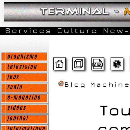
Services
Culture
New-
graphisme
télévision
jeux
Blog Machin
radio
e-magazine
Tou
vidéos
journal
com
informatique